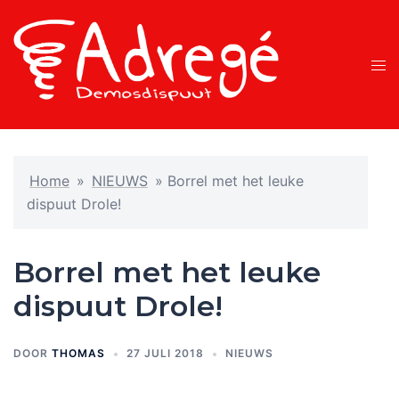
Ga
naar
de
Tog
inhoud
men
Home
»
NIEUWS
»
Borrel met het leuke
dispuut Drole!
Borrel met het leuke
dispuut Drole!
DOOR
THOMAS
27 JULI 2018
NIEUWS