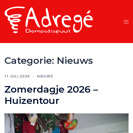
Ga
naar
de
Tog
inhoud
men
Categorie:
Nieuws
11 JULI 2026
NIEUWS
Zomerdagje 2026 –
Huizentour