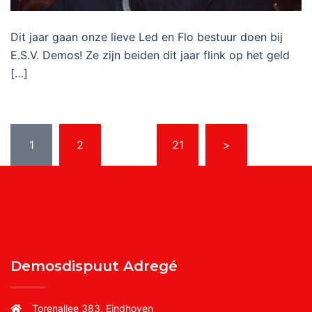
Dit jaar gaan onze lieve Led en Flo bestuur doen bij
E.S.V. Demos! Ze zijn beiden dit jaar flink op het geld
[…]
Berichten
1
2
…
21
>
paginering
Demosdispuut Adregé
Torenallee 383, Eindhoven