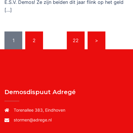
E.S.V. Demos! Ze zijn beiden dit jaar flink op het geld
[…]
Berichten
1
2
…
22
>
paginering
Demosdispuut Adregé
Torenallee 383, Eindhoven
stormen@adrege.nl