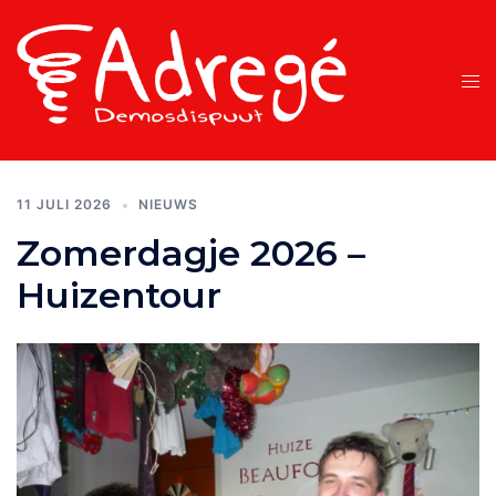
Ga
naar
de
Tog
inhoud
men
11 JULI 2026
NIEUWS
Zomerdagje 2026 –
Huizentour