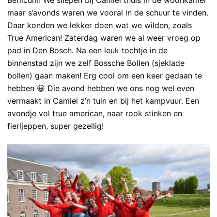
Berlicum! We sliepen bij Camiel thuis in de woonkamer
maar s’avonds waren we vooral in de schuur te vinden.
Daar konden we lekker doen wat we wilden, zoals
True American! Zaterdag waren we al weer vroeg op
pad in Den Bosch. Na een leuk tochtje in de
binnenstad zijn we zelf Bossche Bollen (sjeklade
bollen) gaan maken! Erg cool om een keer gedaan te
hebben 😀 Die avond hebben we ons nog wel even
vermaakt in Camiel z’n tuin en bij het kampvuur. Een
avondje vol true american, naar rook stinken en
fierljeppen, super gezellig!