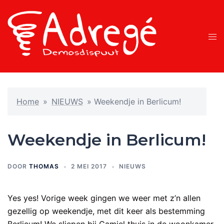
Ga
naar
de
Tog
inhoud
men
Home
»
NIEUWS
»
Weekendje in Berlicum!
Weekendje in Berlicum!
DOOR
THOMAS
2 MEI 2017
NIEUWS
Yes yes! Vorige week gingen we weer met z’n allen
gezellig op weekendje, met dit keer als bestemming