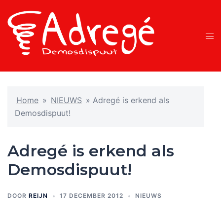
Ga
naar
de
Tog
inhoud
men
Home
»
NIEUWS
»
Adregé is erkend als
Demosdispuut!
Adregé is erkend als
Demosdispuut!
DOOR
REIJN
17 DECEMBER 2012
NIEUWS