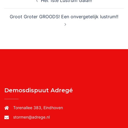
Het 1ste Lustrum Gala!!!
navigatie
Groot Groter GROODS! Een onvergetelijk lustrum!!
Demosdispuut Adregé
Torenallee 383, Eindhoven
stormen@adrege.nl