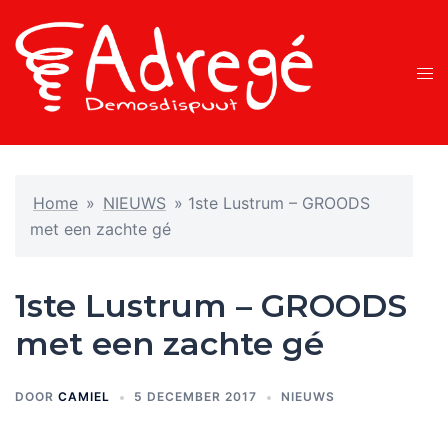
Ga
naar
de
Tog
inhoud
men
Home
»
NIEUWS
»
1ste Lustrum – GROODS
met een zachte gé
1ste Lustrum – GROODS
met een zachte gé
DOOR
CAMIEL
5 DECEMBER 2017
NIEUWS