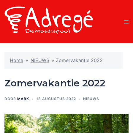
Ga
naar
de
Tog
inhoud
men
Home
»
NIEUWS
»
Zomervakantie 2022
Zomervakantie 2022
DOOR
MARK
18 AUGUSTUS 2022
NIEUWS