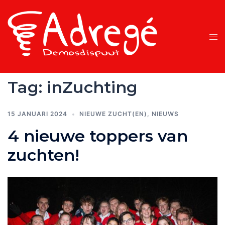
Ga
naar
de
Tog
inhoud
men
Tag:
inZuchting
15 JANUARI 2024
NIEUWE ZUCHT(EN)
,
NIEUWS
4 nieuwe toppers van
zuchten!