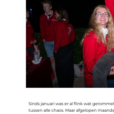
Sinds januari was er al flink wat geromme
tussen alle chaos. Maar afgelopen maanda