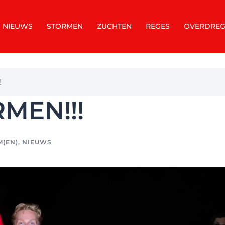
NIEUWS
STORMEN
ZUCHTEN
REGES
OVERDREG
!
MEN!!!
M(EN)
,
NIEUWS