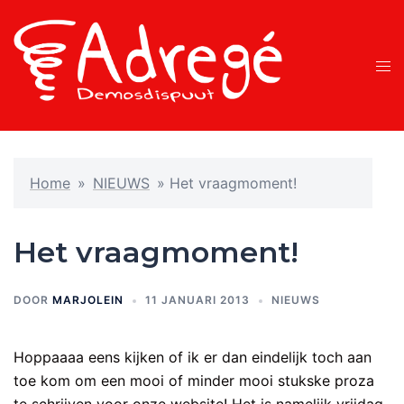
Ga
naar
de
Tog
inhoud
men
Home
»
NIEUWS
»
Het vraagmoment!
Het vraagmoment!
DOOR
MARJOLEIN
11 JANUARI 2013
NIEUWS
Hoppaaaa eens kijken of ik er dan eindelijk toch aan
toe kom om een mooi of minder mooi stukske proza